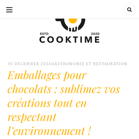
SKIP
TO
CONTENT
CookTime : C'est l'heure de cuisiner !
CookTime : C'est l'heure de cuisiner 
30 DECEMBER 2024
GASTRONOMIE ET RESTAURATION
Emballages pour
chocolats : sublimez vos
créations tout en
respectant
l’environnement !