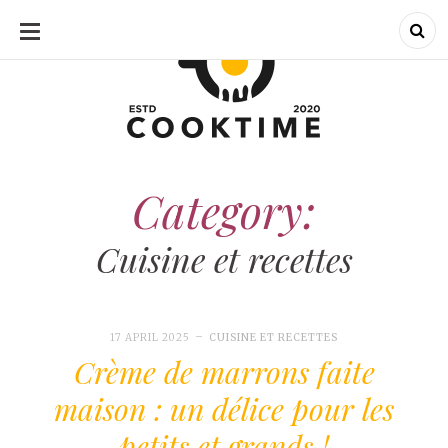
SKIP
TO
CONTENT
CookTime : C'est l'heure de cuisiner !
CookTime : C'est l'heure de cuisiner 
Category:
Cuisine et recettes
17 APRIL 2025
CUISINE ET RECETTES
Crème de marrons faite
maison : un délice pour les
petits et grands !