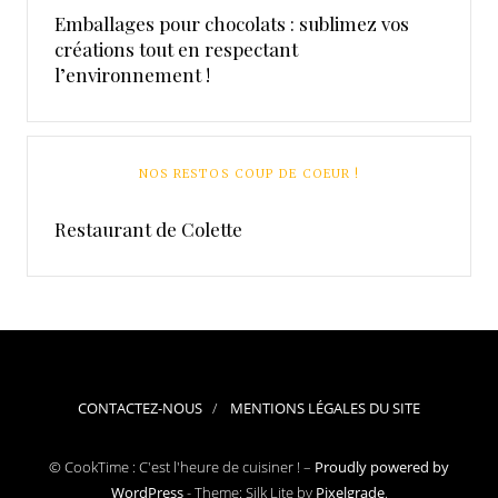
Emballages pour chocolats : sublimez vos
créations tout en respectant
l’environnement !
NOS RESTOS COUP DE COEUR !
Restaurant de Colette
CONTACTEZ-NOUS
MENTIONS LÉGALES DU SITE
© CookTime : C'est l'heure de cuisiner ! –
Proudly powered by
WordPress
-
Theme: Silk Lite by
Pixelgrade
.