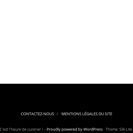
CONTACTEZ-NOUS
MENTIONS LÉGALES DU SITE
'est l'heure de cuisiner ! –
Proudly powered by WordPress
-
Theme: Silk Lite