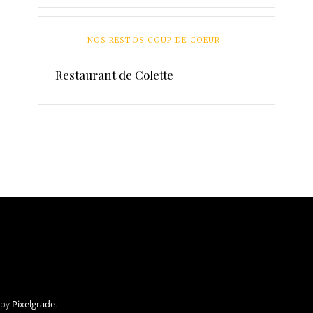
NOS RESTOS COUP DE COEUR !
Restaurant de Colette
 by
Pixelgrade
.