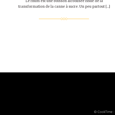
Le rhum est une boisson alcoolisée issue de la
transformation de la canne à sucre. Un peu partout […]
© CookTime : C